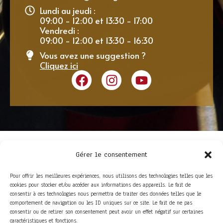
Lundi au jeudi :
09:00 - 12:00 et 13:30 - 17:00
Vendredi :
09:00 - 12:00 et 13:30 - 16:30
Vous avez une suggestion ?
Cliquez ici
Gérer le consentement
Pour offrir les meilleures expériences, nous utilisons des technologies telles que les
cookies pour stocker et/ou accéder aux informations des appareils. Le fait de
consentir à ces technologies nous permettra de traiter des données telles que le
comportement de navigation ou les ID uniques sur ce site. Le fait de ne pas
consentir ou de retirer son consentement peut avoir un effet négatif sur certaines
ACCÈS RAPIDE
caractéristiques et fonctions.