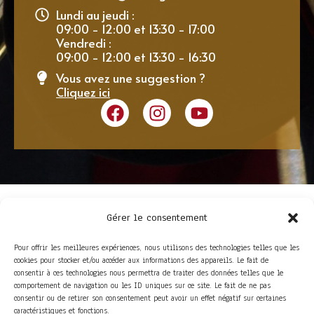
Lundi au jeudi :
09:00 - 12:00 et 13:30 - 17:00
Vendredi :
09:00 - 12:00 et 13:30 - 16:30
Vous avez une suggestion ?
Cliquez ici
Gérer le consentement
Pour offrir les meilleures expériences, nous utilisons des technologies telles que les
cookies pour stocker et/ou accéder aux informations des appareils. Le fait de
consentir à ces technologies nous permettra de traiter des données telles que le
comportement de navigation ou les ID uniques sur ce site. Le fait de ne pas
consentir ou de retirer son consentement peut avoir un effet négatif sur certaines
ACCÈS RAPIDE
caractéristiques et fonctions.