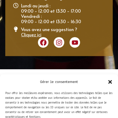
Lundi au jeudi :
09:00 - 12:00 et 13:30 - 17:00
Vendredi :
09:00 - 12:00 et 13:30 - 16:30
Vous avez une suggestion ?
Cliquez ici
Gérer le consentement
Pour offrir les meilleures expériences, nous utilisons des technologies telles que les
cookies pour stocker et/ou accéder aux informations des appareils. Le fait de
consentir à ces technologies nous permettra de traiter des données telles que le
comportement de navigation ou les ID uniques sur ce site. Le fait de ne pas
consentir ou de retirer son consentement peut avoir un effet négatif sur certaines
ACCÈS RAPIDE
caractéristiques et fonctions.