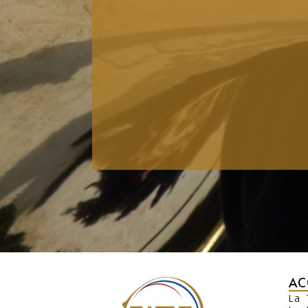
AC
La