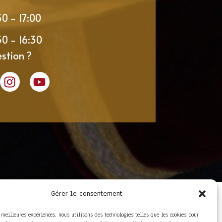
30 - 17:00
30 - 16:30
stion ?
Gérer le consentement
LIENS UTILES
Foire aux questions
s meilleures expériences, nous utilisons des technologies telles que les cookies pour