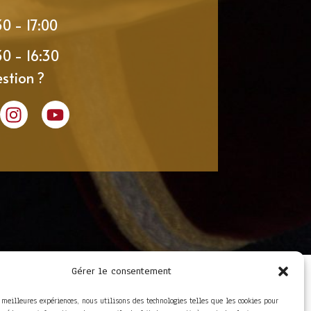
30 - 17:00
30 - 16:30
stion ?
Gérer le consentement
LIENS UTILES
Foire aux questions
s meilleures expériences, nous utilisons des technologies telles que les cookies pour