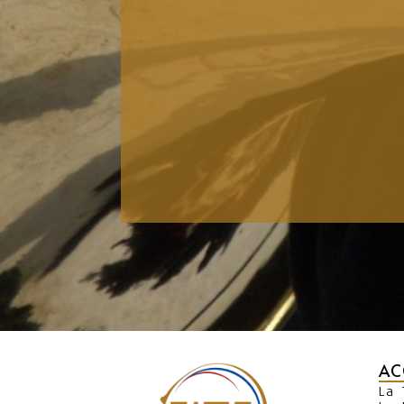
AC
La