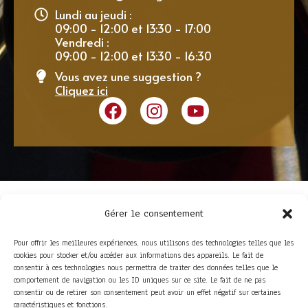
Lundi au jeudi :
09:00 - 12:00 et 13:30 - 17:00
Vendredi :
09:00 - 12:00 et 13:30 - 16:30
Vous avez une suggestion ?
Cliquez ici
Gérer le consentement
Pour offrir les meilleures expériences, nous utilisons des technologies telles que les
cookies pour stocker et/ou accéder aux informations des appareils. Le fait de
consentir à ces technologies nous permettra de traiter des données telles que le
comportement de navigation ou les ID uniques sur ce site. Le fait de ne pas
consentir ou de retirer son consentement peut avoir un effet négatif sur certaines
ACCÈS RAPIDE
caractéristiques et fonctions.