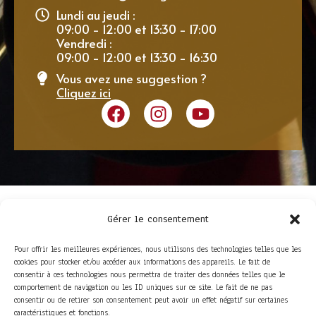
Lundi au jeudi :
09:00 - 12:00 et 13:30 - 17:00
Vendredi :
09:00 - 12:00 et 13:30 - 16:30
Vous avez une suggestion ?
Cliquez ici
Gérer le consentement
Pour offrir les meilleures expériences, nous utilisons des technologies telles que les
cookies pour stocker et/ou accéder aux informations des appareils. Le fait de
consentir à ces technologies nous permettra de traiter des données telles que le
comportement de navigation ou les ID uniques sur ce site. Le fait de ne pas
consentir ou de retirer son consentement peut avoir un effet négatif sur certaines
ACCÈS RAPIDE
caractéristiques et fonctions.