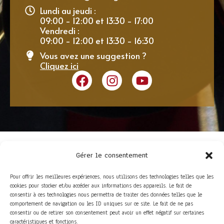
Lundi au jeudi :
09:00 - 12:00 et 13:30 - 17:00
Vendredi :
09:00 - 12:00 et 13:30 - 16:30
Vous avez une suggestion ?
Cliquez ici
Gérer le consentement
Pour offrir les meilleures expériences, nous utilisons des technologies telles que les
cookies pour stocker et/ou accéder aux informations des appareils. Le fait de
consentir à ces technologies nous permettra de traiter des données telles que le
comportement de navigation ou les ID uniques sur ce site. Le fait de ne pas
consentir ou de retirer son consentement peut avoir un effet négatif sur certaines
ACCÈS RAPIDE
caractéristiques et fonctions.