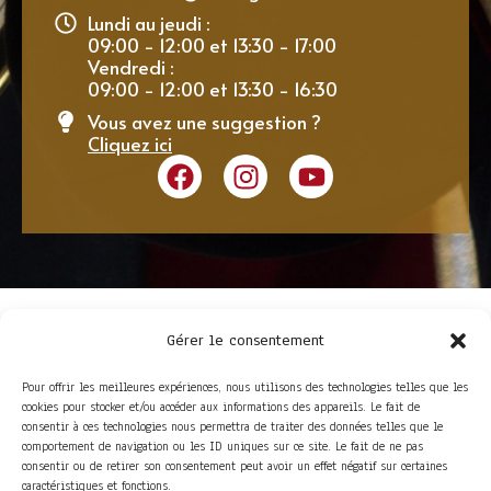
Lundi au jeudi :
09:00 - 12:00 et 13:30 - 17:00
Vendredi :
09:00 - 12:00 et 13:30 - 16:30
Vous avez une suggestion ?
Cliquez ici
Gérer le consentement
Pour offrir les meilleures expériences, nous utilisons des technologies telles que les
cookies pour stocker et/ou accéder aux informations des appareils. Le fait de
consentir à ces technologies nous permettra de traiter des données telles que le
comportement de navigation ou les ID uniques sur ce site. Le fait de ne pas
consentir ou de retirer son consentement peut avoir un effet négatif sur certaines
ACCÈS RAPIDE
caractéristiques et fonctions.