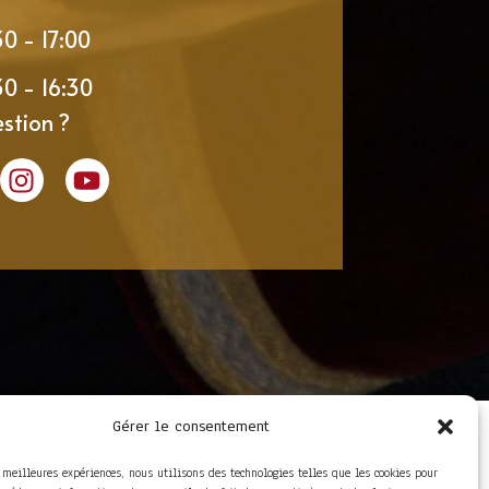
30 - 17:00
30 - 16:30
stion ?
Gérer le consentement
LIENS UTILES
Foire aux questions
s meilleures expériences, nous utilisons des technologies telles que les cookies pour