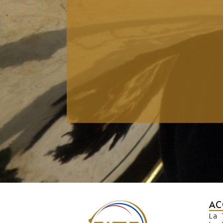
AC
La