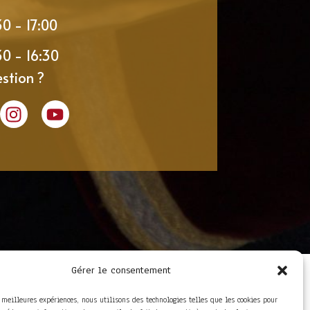
30 - 17:00
30 - 16:30
stion ?
Gérer le consentement
LIENS UTILES
Foire aux questions
s meilleures expériences, nous utilisons des technologies telles que les cookies pour