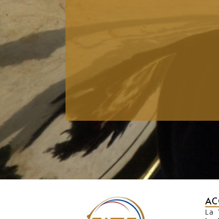
AC
La