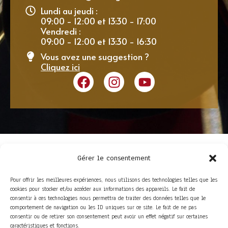
Lundi au jeudi :
09:00 - 12:00 et 13:30 - 17:00
Vendredi :
09:00 - 12:00 et 13:30 - 16:30
Vous avez une suggestion ?
Cliquez ici
Gérer le consentement
Pour offrir les meilleures expériences, nous utilisons des technologies telles que les
cookies pour stocker et/ou accéder aux informations des appareils. Le fait de
consentir à ces technologies nous permettra de traiter des données telles que le
comportement de navigation ou les ID uniques sur ce site. Le fait de ne pas
consentir ou de retirer son consentement peut avoir un effet négatif sur certaines
ACCÈS RAPIDE
caractéristiques et fonctions.