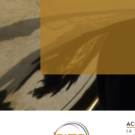
AC
La