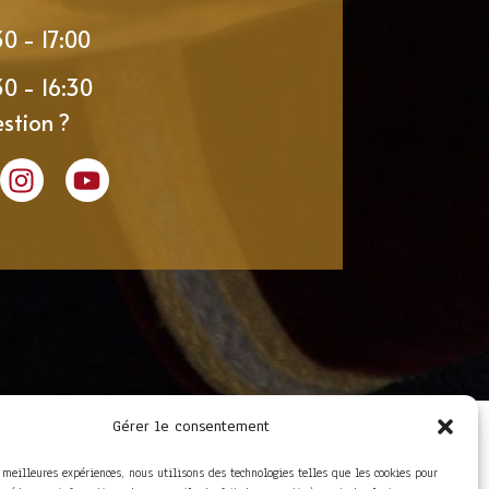
30 - 17:00
30 - 16:30
stion ?
Gérer le consentement
LIENS UTILES
Foire aux questions
s meilleures expériences, nous utilisons des technologies telles que les cookies pour