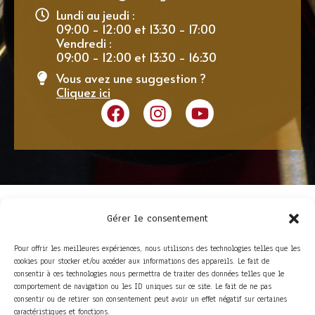
Lundi au jeudi :
09:00 - 12:00 et 13:30 - 17:00
Vendredi :
09:00 - 12:00 et 13:30 - 16:30
Vous avez une suggestion ?
Cliquez ici
Gérer le consentement
Pour offrir les meilleures expériences, nous utilisons des technologies telles que les
cookies pour stocker et/ou accéder aux informations des appareils. Le fait de
consentir à ces technologies nous permettra de traiter des données telles que le
comportement de navigation ou les ID uniques sur ce site. Le fait de ne pas
consentir ou de retirer son consentement peut avoir un effet négatif sur certaines
ACCÈS RAPIDE
caractéristiques et fonctions.