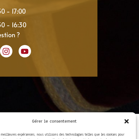
30 - 17:00
30 - 16:30
stion ?
Gérer le consentement
LIENS UTILES
Foire aux questions
s meilleures expériences, nous utilisons des technologies telles que les cookies pour