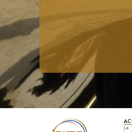
AC
La