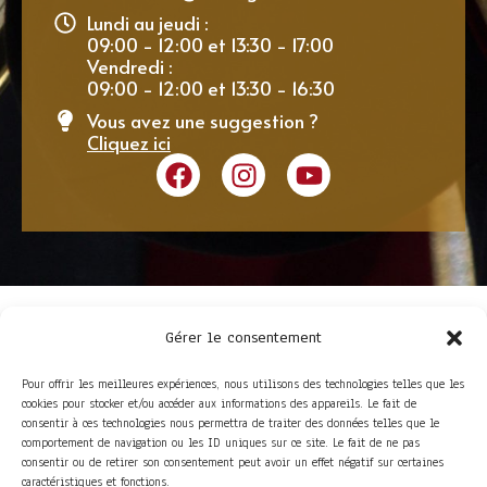
Lundi au jeudi :
09:00 - 12:00 et 13:30 - 17:00
Vendredi :
09:00 - 12:00 et 13:30 - 16:30
Vous avez une suggestion ?
Cliquez ici
Gérer le consentement
Pour offrir les meilleures expériences, nous utilisons des technologies telles que les
cookies pour stocker et/ou accéder aux informations des appareils. Le fait de
consentir à ces technologies nous permettra de traiter des données telles que le
comportement de navigation ou les ID uniques sur ce site. Le fait de ne pas
consentir ou de retirer son consentement peut avoir un effet négatif sur certaines
ACCÈS RAPIDE
caractéristiques et fonctions.