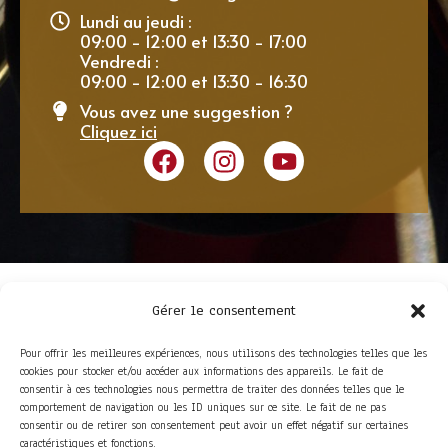
Lundi au jeudi :
09:00 - 12:00 et 13:30 - 17:00
Vendredi :
09:00 - 12:00 et 13:30 - 16:30
Vous avez une suggestion ?
Cliquez ici
Gérer le consentement
Pour offrir les meilleures expériences, nous utilisons des technologies telles que les
cookies pour stocker et/ou accéder aux informations des appareils. Le fait de
consentir à ces technologies nous permettra de traiter des données telles que le
comportement de navigation ou les ID uniques sur ce site. Le fait de ne pas
consentir ou de retirer son consentement peut avoir un effet négatif sur certaines
ACCÈS RAPIDE
caractéristiques et fonctions.