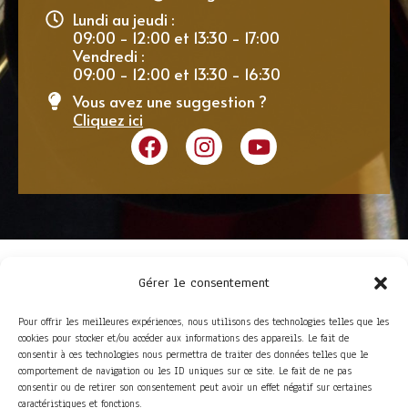
Lundi au jeudi :
09:00 - 12:00 et 13:30 - 17:00
Vendredi :
09:00 - 12:00 et 13:30 - 16:30
Vous avez une suggestion ?
Cliquez ici
Gérer le consentement
Pour offrir les meilleures expériences, nous utilisons des technologies telles que les
cookies pour stocker et/ou accéder aux informations des appareils. Le fait de
consentir à ces technologies nous permettra de traiter des données telles que le
comportement de navigation ou les ID uniques sur ce site. Le fait de ne pas
consentir ou de retirer son consentement peut avoir un effet négatif sur certaines
ACCÈS RAPIDE
caractéristiques et fonctions.