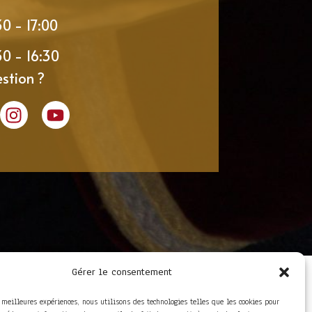
30 - 17:00
30 - 16:30
stion ?
Gérer le consentement
LIENS UTILES
Foire aux questions
s meilleures expériences, nous utilisons des technologies telles que les cookies pour