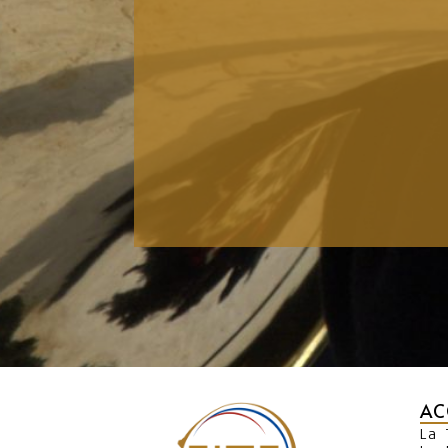
AC
La