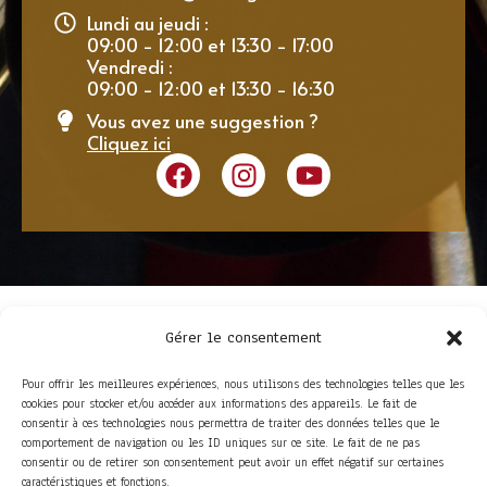
Lundi au jeudi :
09:00 - 12:00 et 13:30 - 17:00
Vendredi :
09:00 - 12:00 et 13:30 - 16:30
Vous avez une suggestion ?
Cliquez ici
Gérer le consentement
Pour offrir les meilleures expériences, nous utilisons des technologies telles que les
cookies pour stocker et/ou accéder aux informations des appareils. Le fait de
consentir à ces technologies nous permettra de traiter des données telles que le
comportement de navigation ou les ID uniques sur ce site. Le fait de ne pas
consentir ou de retirer son consentement peut avoir un effet négatif sur certaines
ACCÈS RAPIDE
caractéristiques et fonctions.