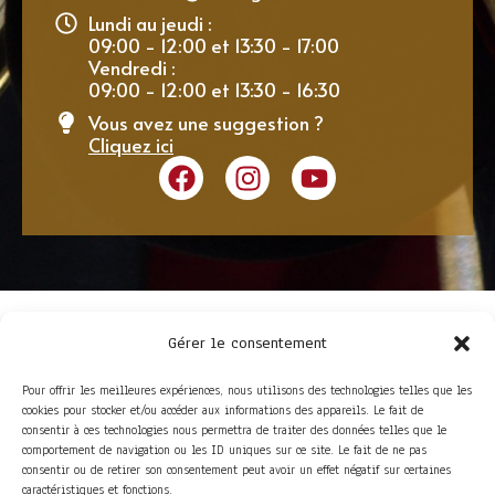
Lundi au jeudi :
09:00 - 12:00 et 13:30 - 17:00
Vendredi :
09:00 - 12:00 et 13:30 - 16:30
Vous avez une suggestion ?
Cliquez ici
Gérer le consentement
Pour offrir les meilleures expériences, nous utilisons des technologies telles que les
cookies pour stocker et/ou accéder aux informations des appareils. Le fait de
consentir à ces technologies nous permettra de traiter des données telles que le
comportement de navigation ou les ID uniques sur ce site. Le fait de ne pas
consentir ou de retirer son consentement peut avoir un effet négatif sur certaines
ACCÈS RAPIDE
caractéristiques et fonctions.