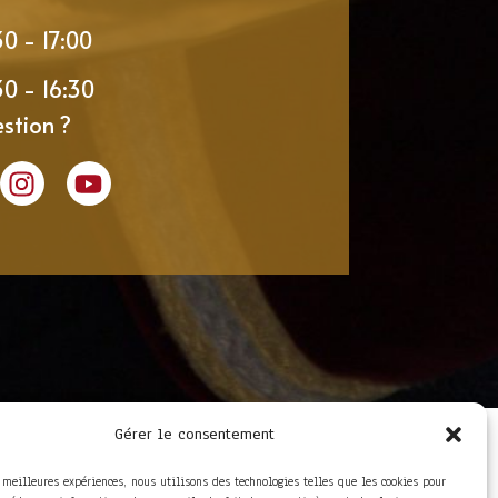
30 - 17:00
30 - 16:30
stion ?
Gérer le consentement
LIENS UTILES
Foire aux questions
s meilleures expériences, nous utilisons des technologies telles que les cookies pour