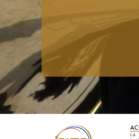
AC
La