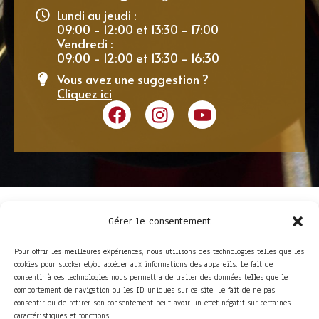
Lundi au jeudi :
09:00 - 12:00 et 13:30 - 17:00
Vendredi :
09:00 - 12:00 et 13:30 - 16:30
Vous avez une suggestion ?
Cliquez ici
Gérer le consentement
Pour offrir les meilleures expériences, nous utilisons des technologies telles que les
cookies pour stocker et/ou accéder aux informations des appareils. Le fait de
consentir à ces technologies nous permettra de traiter des données telles que le
comportement de navigation ou les ID uniques sur ce site. Le fait de ne pas
consentir ou de retirer son consentement peut avoir un effet négatif sur certaines
ACCÈS RAPIDE
caractéristiques et fonctions.