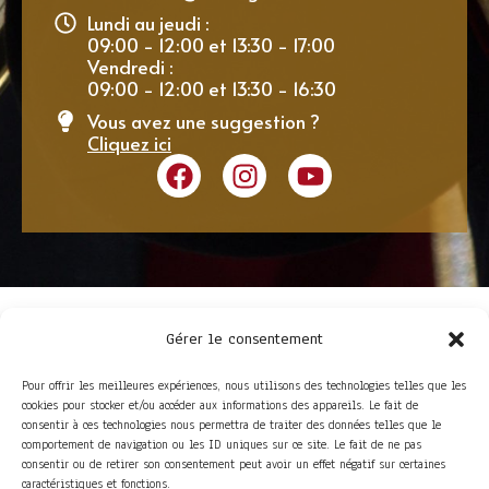
Lundi au jeudi :
09:00 - 12:00 et 13:30 - 17:00
Vendredi :
09:00 - 12:00 et 13:30 - 16:30
Vous avez une suggestion ?
Cliquez ici
Gérer le consentement
Pour offrir les meilleures expériences, nous utilisons des technologies telles que les
cookies pour stocker et/ou accéder aux informations des appareils. Le fait de
consentir à ces technologies nous permettra de traiter des données telles que le
comportement de navigation ou les ID uniques sur ce site. Le fait de ne pas
consentir ou de retirer son consentement peut avoir un effet négatif sur certaines
ACCÈS RAPIDE
caractéristiques et fonctions.