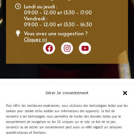
Lundi au jeudi :
09:00 - 12:00 et 13:30 - 17:00
Vendredi :
09:00 - 12:00 et 13:30 - 16:30
Vous avez une suggestion ?
Cliquez ici
Gérer le consentement
Pour offrir les meilleures expériences, nous utilisons des technologies telles que les
cookies pour stocker et/ou accéder aux informations des appareils. Le fait de
consentir à ces technologies nous permettra de traiter des données telles que le
comportement de navigation ou les ID uniques sur ce site. Le fait de ne pas
consentir ou de retirer son consentement peut avoir un effet négatif sur certaines
ACCÈS RAPIDE
caractéristiques et fonctions.