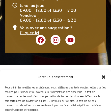
Lundi au jeudi :
09:00 - 12:00 et 13:30 - 17:00
Vendredi :
09:00 - 12:00 et 13:30 - 16:30
Vous avez une suggestion ?
Cliquez ici
Gérer le consentement
Pour offrir les meilleures expériences, nous utilisons des technologies telles que les
cookies pour stocker et/ou accéder aux informations des appareils. Le fait de
consentir à ces technologies nous permettra de traiter des données telles que le
comportement de navigation ou les ID uniques sur ce site. Le fait de ne pas
consentir ou de retirer son consentement peut avoir un effet négatif sur certaines
ACCÈS RAPIDE
caractéristiques et fonctions.