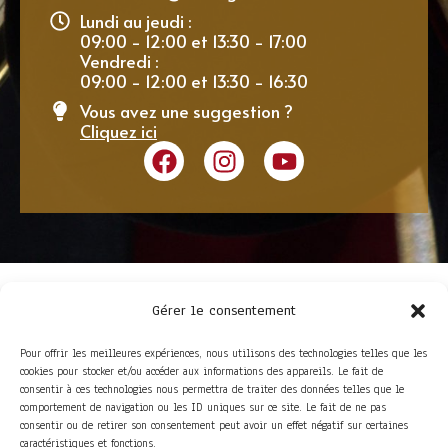
Lundi au jeudi :
09:00 - 12:00 et 13:30 - 17:00
Vendredi :
09:00 - 12:00 et 13:30 - 16:30
Vous avez une suggestion ?
Cliquez ici
Gérer le consentement
Pour offrir les meilleures expériences, nous utilisons des technologies telles que les
cookies pour stocker et/ou accéder aux informations des appareils. Le fait de
consentir à ces technologies nous permettra de traiter des données telles que le
comportement de navigation ou les ID uniques sur ce site. Le fait de ne pas
consentir ou de retirer son consentement peut avoir un effet négatif sur certaines
ACCÈS RAPIDE
caractéristiques et fonctions.