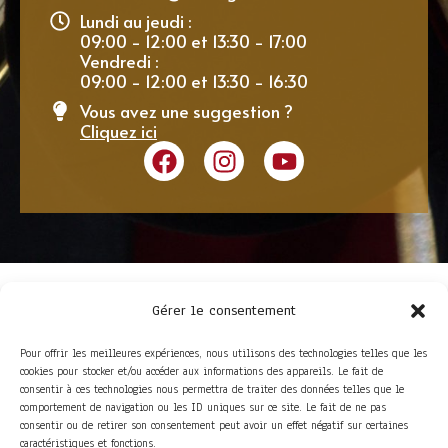
Lundi au jeudi :
09:00 - 12:00 et 13:30 - 17:00
Vendredi :
09:00 - 12:00 et 13:30 - 16:30
Vous avez une suggestion ?
Cliquez ici
Gérer le consentement
Pour offrir les meilleures expériences, nous utilisons des technologies telles que les
cookies pour stocker et/ou accéder aux informations des appareils. Le fait de
consentir à ces technologies nous permettra de traiter des données telles que le
comportement de navigation ou les ID uniques sur ce site. Le fait de ne pas
consentir ou de retirer son consentement peut avoir un effet négatif sur certaines
ACCÈS RAPIDE
caractéristiques et fonctions.