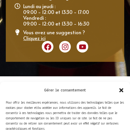
Lundi au jeudi :
09:00 - 12:00 et 13:30 - 17:00
Vendredi :
09:00 - 12:00 et 13:30 - 16:30
Vous avez une suggestion ?
Cliquez ici
Gérer le consentement
Pour offrir les meilleures expériences, nous utilisons des technologies telles que les
cookies pour stocker et/ou accéder aux informations des appareils. Le fait de
consentir à ces technologies nous permettra de traiter des données telles que le
comportement de navigation ou les ID uniques sur ce site. Le fait de ne pas
consentir ou de retirer son consentement peut avoir un effet négatif sur certaines
ACCÈS RAPIDE
caractéristiques et fonctions.