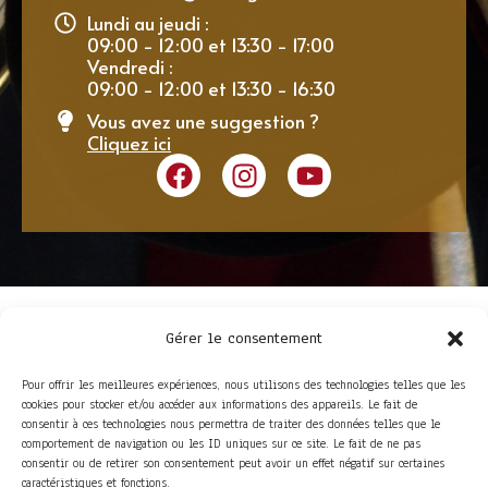
Lundi au jeudi :
09:00 - 12:00 et 13:30 - 17:00
Vendredi :
09:00 - 12:00 et 13:30 - 16:30
Vous avez une suggestion ?
Cliquez ici
Gérer le consentement
Pour offrir les meilleures expériences, nous utilisons des technologies telles que les
cookies pour stocker et/ou accéder aux informations des appareils. Le fait de
consentir à ces technologies nous permettra de traiter des données telles que le
comportement de navigation ou les ID uniques sur ce site. Le fait de ne pas
consentir ou de retirer son consentement peut avoir un effet négatif sur certaines
ACCÈS RAPIDE
caractéristiques et fonctions.