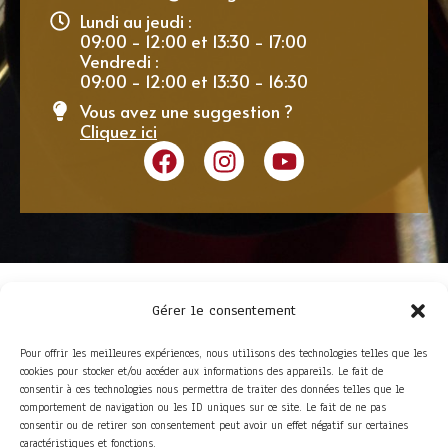
Lundi au jeudi :
09:00 - 12:00 et 13:30 - 17:00
Vendredi :
09:00 - 12:00 et 13:30 - 16:30
Vous avez une suggestion ?
Cliquez ici
Gérer le consentement
Pour offrir les meilleures expériences, nous utilisons des technologies telles que les
cookies pour stocker et/ou accéder aux informations des appareils. Le fait de
consentir à ces technologies nous permettra de traiter des données telles que le
comportement de navigation ou les ID uniques sur ce site. Le fait de ne pas
consentir ou de retirer son consentement peut avoir un effet négatif sur certaines
ACCÈS RAPIDE
caractéristiques et fonctions.