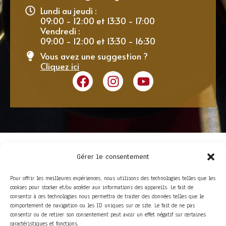
Lundi au jeudi :
09:00 - 12:00 et 13:30 - 17:00
Vendredi :
09:00 - 12:00 et 13:30 - 16:30
Vous avez une suggestion ?
Cliquez ici
Gérer le consentement
Pour offrir les meilleures expériences, nous utilisons des technologies telles que les
cookies pour stocker et/ou accéder aux informations des appareils. Le fait de
consentir à ces technologies nous permettra de traiter des données telles que le
comportement de navigation ou les ID uniques sur ce site. Le fait de ne pas
consentir ou de retirer son consentement peut avoir un effet négatif sur certaines
ACCÈS RAPIDE
caractéristiques et fonctions.