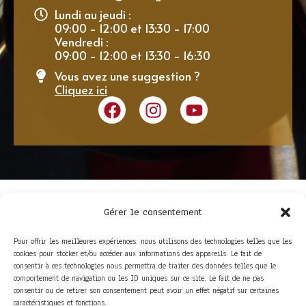
Lundi au jeudi :
09:00 - 12:00 et 13:30 - 17:00
Vendredi :
09:00 - 12:00 et 13:30 - 16:30
Vous avez une suggestion ?
Cliquez ici
Gérer le consentement
Pour offrir les meilleures expériences, nous utilisons des technologies telles que les
cookies pour stocker et/ou accéder aux informations des appareils. Le fait de
consentir à ces technologies nous permettra de traiter des données telles que le
comportement de navigation ou les ID uniques sur ce site. Le fait de ne pas
consentir ou de retirer son consentement peut avoir un effet négatif sur certaines
ACCÈS RAPIDE
caractéristiques et fonctions.