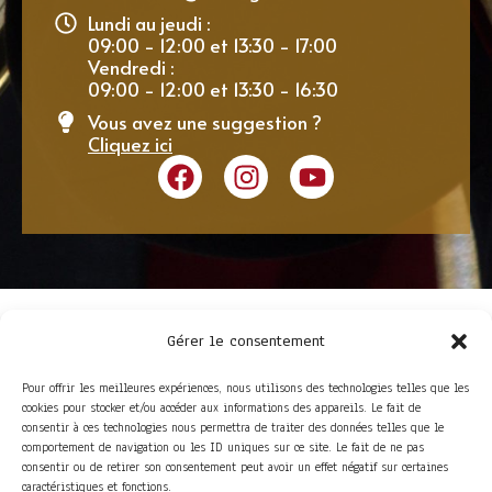
Lundi au jeudi :
09:00 - 12:00 et 13:30 - 17:00
Vendredi :
09:00 - 12:00 et 13:30 - 16:30
Vous avez une suggestion ?
Cliquez ici
Gérer le consentement
Pour offrir les meilleures expériences, nous utilisons des technologies telles que les
cookies pour stocker et/ou accéder aux informations des appareils. Le fait de
consentir à ces technologies nous permettra de traiter des données telles que le
comportement de navigation ou les ID uniques sur ce site. Le fait de ne pas
consentir ou de retirer son consentement peut avoir un effet négatif sur certaines
ACCÈS RAPIDE
caractéristiques et fonctions.