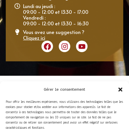
Lundi au jeudi :
09:00 - 12:00 et 13:30 - 17:00
Vendredi :
09:00 - 12:00 et 13:30 - 16:30
Vous avez une suggestion ?
Cliquez ici
Gérer le consentement
Pour offrir les meilleures expériences, nous utilisons des technologies telles que les
cookies pour stocker et/ou accéder aux informations des appareils. Le fait de
consentir à ces technologies nous permettra de traiter des données telles que le
comportement de navigation ou les ID uniques sur ce site. Le fait de ne pas
consentir ou de retirer son consentement peut avoir un effet négatif sur certaines
ACCÈS RAPIDE
caractéristiques et fonctions.