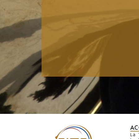
AC
La