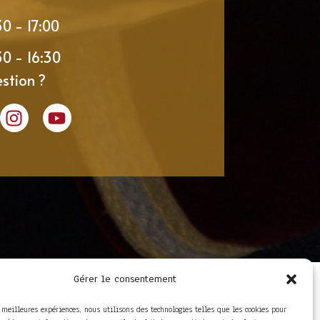
30 - 17:00
30 - 16:30
stion ?
Gérer le consentement
LIENS UTILES
Foire aux questions
s meilleures expériences, nous utilisons des technologies telles que les cookies pour