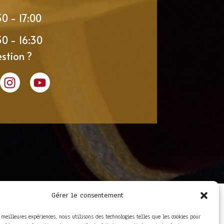
30 - 17:00
30 - 16:30
stion ?
Gérer le consentement
LIENS UTILES
Foire aux questions
s meilleures expériences, nous utilisons des technologies telles que les cookies pour