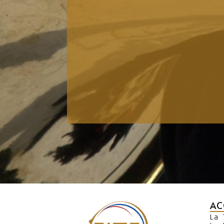
AC
La