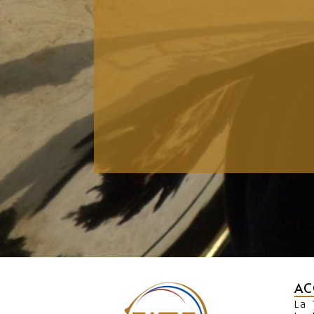
AC
La