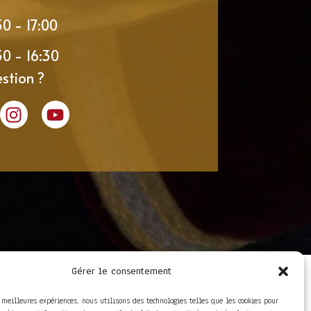
30 - 17:00
30 - 16:30
stion ?
Gérer le consentement
LIENS UTILES
Foire aux questions
s meilleures expériences, nous utilisons des technologies telles que les cookies pour