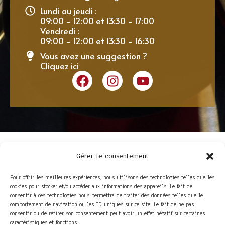
Lundi au jeudi :
09:00 - 12:00 et 13:30 - 17:00
Vendredi :
09:00 - 12:00 et 13:30 - 16:30
Vous avez une suggestion ?
Cliquez ici
Gérer le consentement
Pour offrir les meilleures expériences, nous utilisons des technologies telles que les
cookies pour stocker et/ou accéder aux informations des appareils. Le fait de
consentir à ces technologies nous permettra de traiter des données telles que le
comportement de navigation ou les ID uniques sur ce site. Le fait de ne pas
consentir ou de retirer son consentement peut avoir un effet négatif sur certaines
ACCÈS RAPIDE
caractéristiques et fonctions.