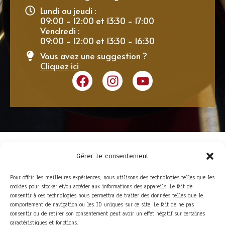
Lundi au jeudi :
09:00 - 12:00 et 13:30 - 17:00
Vendredi :
09:00 - 12:00 et 13:30 - 16:30
Vous avez une suggestion ?
Cliquez ici
Gérer le consentement
Pour offrir les meilleures expériences, nous utilisons des technologies telles que les
cookies pour stocker et/ou accéder aux informations des appareils. Le fait de
consentir à ces technologies nous permettra de traiter des données telles que le
comportement de navigation ou les ID uniques sur ce site. Le fait de ne pas
consentir ou de retirer son consentement peut avoir un effet négatif sur certaines
ACCÈS RAPIDE
caractéristiques et fonctions.