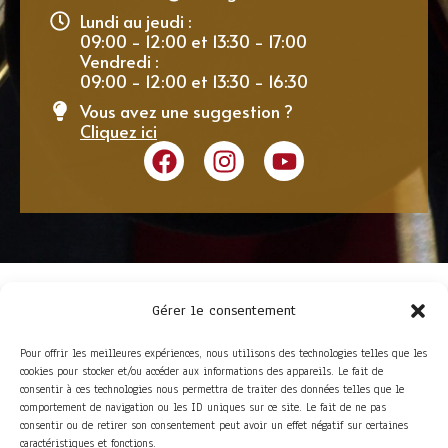
Lundi au jeudi :
09:00 - 12:00 et 13:30 - 17:00
Vendredi :
09:00 - 12:00 et 13:30 - 16:30
Vous avez une suggestion ?
Cliquez ici
Gérer le consentement
Pour offrir les meilleures expériences, nous utilisons des technologies telles que les
cookies pour stocker et/ou accéder aux informations des appareils. Le fait de
consentir à ces technologies nous permettra de traiter des données telles que le
comportement de navigation ou les ID uniques sur ce site. Le fait de ne pas
consentir ou de retirer son consentement peut avoir un effet négatif sur certaines
ACCÈS RAPIDE
caractéristiques et fonctions.