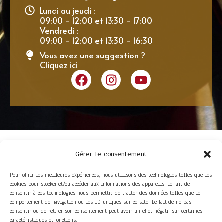
Lundi au jeudi :
09:00 - 12:00 et 13:30 - 17:00
Vendredi :
09:00 - 12:00 et 13:30 - 16:30
Vous avez une suggestion ?
Cliquez ici
Gérer le consentement
Pour offrir les meilleures expériences, nous utilisons des technologies telles que les
cookies pour stocker et/ou accéder aux informations des appareils. Le fait de
consentir à ces technologies nous permettra de traiter des données telles que le
comportement de navigation ou les ID uniques sur ce site. Le fait de ne pas
consentir ou de retirer son consentement peut avoir un effet négatif sur certaines
ACCÈS RAPIDE
caractéristiques et fonctions.