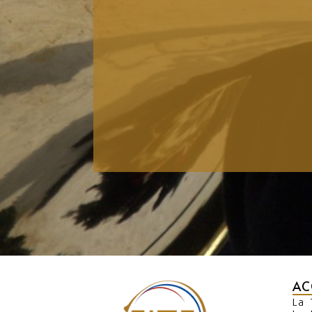
AC
La