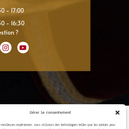
30 - 17:00
30 - 16:30
stion ?
Gérer le consentement
LIENS UTILES
Foire aux questions
s meilleures expériences, nous utilisons des technologies telles que les cookies pour