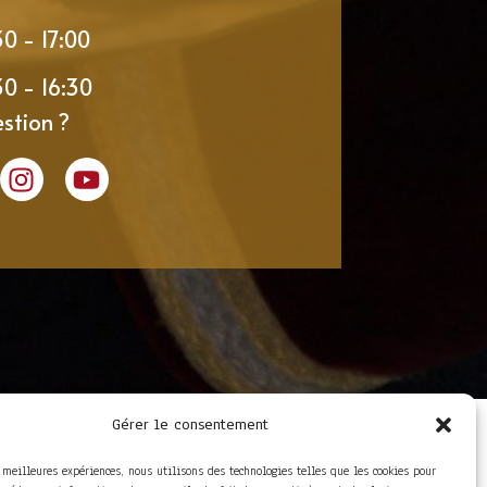
30 - 17:00
30 - 16:30
stion ?
Gérer le consentement
LIENS UTILES
Foire aux questions
s meilleures expériences, nous utilisons des technologies telles que les cookies pour