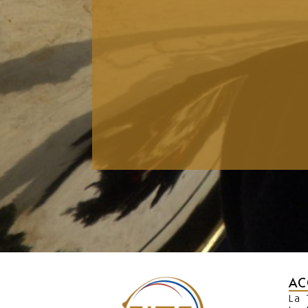
AC
La