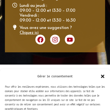
Lundi au jeudi :
09:00 - 12:00 et 13:30 - 17:00
Vendredi :
09:00 - 12:00 et 13:30 - 16:30
Vous avez une suggestion ?
Cliquez ici
Gérer le consentement
Pour offrir les meilleures expériences, nous utilisons des technologies telles que les
cookies pour stocker et/ou accéder aux informations des appareils. Le fait de
consentir à ces technologies nous permettra de traiter des données telles que le
comportement de navigation ou les ID uniques sur ce site. Le fait de ne pas
consentir ou de retirer son consentement peut avoir un effet négatif sur certaines
ACCÈS RAPIDE
caractéristiques et fonctions.