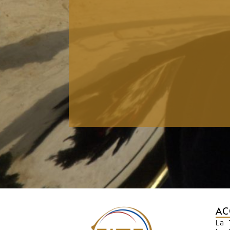
AC
La