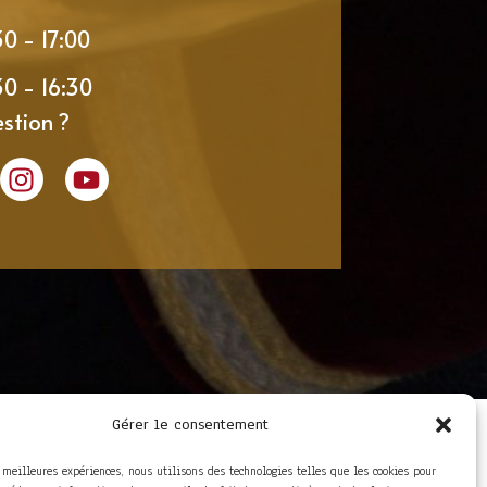
30 - 17:00
30 - 16:30
stion ?
Gérer le consentement
LIENS UTILES
Foire aux questions
s meilleures expériences, nous utilisons des technologies telles que les cookies pour