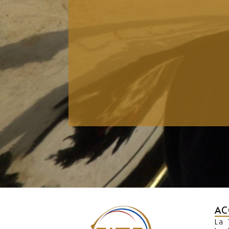
AC
La