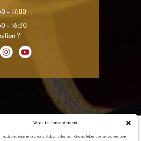
30 - 17:00
30 - 16:30
stion ?
Gérer le consentement
LIENS UTILES
Foire aux questions
s meilleures expériences, nous utilisons des technologies telles que les cookies pour