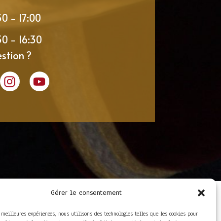
30 - 17:00
30 - 16:30
stion ?
Gérer le consentement
LIENS UTILES
Foire aux questions
s meilleures expériences, nous utilisons des technologies telles que les cookies pour