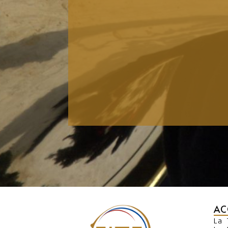
AC
La