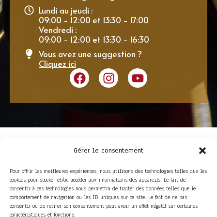
Lundi au jeudi :
09:00 - 12:00 et 13:30 - 17:00
Vendredi :
09:00 - 12:00 et 13:30 - 16:30
Vous avez une suggestion ?
Cliquez ici
Gérer le consentement
Pour offrir les meilleures expériences, nous utilisons des technologies telles que les
cookies pour stocker et/ou accéder aux informations des appareils. Le fait de
consentir à ces technologies nous permettra de traiter des données telles que le
comportement de navigation ou les ID uniques sur ce site. Le fait de ne pas
consentir ou de retirer son consentement peut avoir un effet négatif sur certaines
ACCÈS RAPIDE
caractéristiques et fonctions.