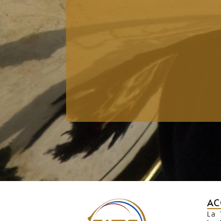
AC
La