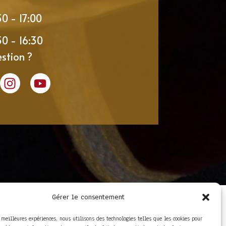
30 - 17:00
30 - 16:30
stion ?
Gérer le consentement
LIENS UTILES
Foire aux questions
s meilleures expériences, nous utilisons des technologies telles que les cookies pour